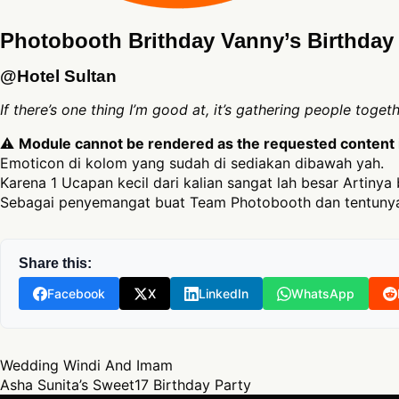
Photobooth Brithday Vanny’s Birthday 
@Hotel Sultan
If there’s one thing I’m good at, it’s gathering people toge
⚠
Module cannot be rendered as the requested content is
Emoticon di kolom yang sudah di sediakan dibawah yah.
Karena 1 Ucapan kecil dari kalian sangat lah besar Artinya 
Sebagai penyemangat buat Team Photobooth dan tentunya
Share this:
Facebook
X
LinkedIn
WhatsApp
Post navigation
Wedding Windi And Imam
Asha Sunita’s Sweet17 Birthday Party