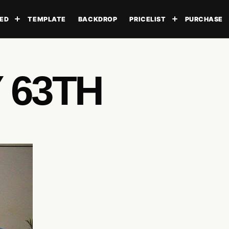
ED
TEMPLATE
BACKDROP
PRICELIST
PURCHASE
Toggle submenu
Toggle subme
 63TH