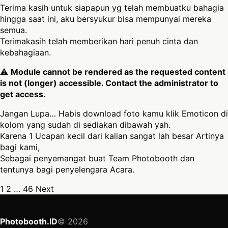
Terima kasih untuk siapapun yg telah membuatku bahagia
hingga saat ini, aku bersyukur bisa mempunyai mereka
semua.
Terimakasih telah memberikan hari penuh cinta dan
kebahagiaan.
⚠
Module cannot be rendered as the requested content
is not (longer) accessible. Contact the administrator to
get access.
Jangan Lupa… Habis download foto kamu klik Emoticon di
kolom yang sudah di sediakan dibawah yah.
Karena 1 Ucapan kecil dari kalian sangat lah besar Artinya
bagi kami,
Sebagai penyemangat buat Team Photobooth dan
tentunya bagi penyelengara Acara.
Posts pagination
1
2
…
46
Next
Photobooth.ID
© 2026