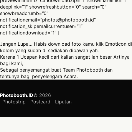
previewinline=”0″ candownloadzip=”1″ showsharelink=”1″
deeplink=”1″ showrefreshbutton=”0″ search=”0″
showbreadcrumb=”0″
notificationemail=”
photos@photobooth.id
”
notification_skipemailcurrentuser=”1″
notificationdownload=”1″ ]
Jangan Lupa… Habis download foto kamu klik Emoticon di
kolom yang sudah di sediakan dibawah yah.
Karena 1 Ucapan kecil dari kalian sangat lah besar Artinya
bagi kami,
Sebagai penyemangat buat Team Photobooth dan
tentunya bagi penyelengara Acara.
Photobooth.ID
© 2026
Photostrip
Postcard
Liputan