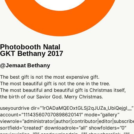
Photobooth Natal
GKT Bethany 2017
@Jemaat Bethany
The best gift is not the most expensive gift.
The most beautiful gift is not the one in the tree.
The most beautiful and beautiful gift is Christmas itself,
the birth of our Savior God. Merry Christmas.
useyourdrive dir=”1rOADaMQEOxtGLSj2qJUZa_UbiQejgI__”
account=”111435607070898620141″ mode=”gallery”
viewrole=”administrator|author|contributor|editor|subscrib
sortfield=”created” downloadrole=”all” showfolders=”0″