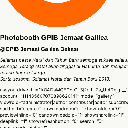
Photobooth GPIB Jemaat Galilea
@GPIB Jemaat Galilea Bekasi
Selamat pesta Natal dan Tahun Baru semoga sukses selalu.
Semoga Terang Natal akan tinggal di Hati kita dan menjadi
terang bagi keluarga.
Serta sesama. Selamat Natal dan Tahun Baru 2018.
useyourdrive dir=”1rOADaMQEOxtGLSj2qJUZa_UbiQejgI__”
account=”111435607070898620141″ mode=”gallery”
viewrole=”administrator|author|contributor|editor|subscrib
sortfield=”created” downloadrole=”all” showfolders=”0″
previewinline=”0″ candownloadzip=”1″ showsharelink=”1″
deeplink=”1″ showrefreshbutton=”0″ search=”0″
showbreadcrumb=”0″