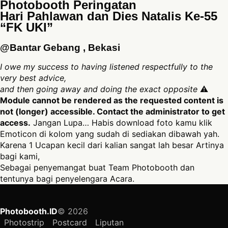
Photobooth Peringatan
Hari Pahlawan dan Dies Natalis Ke-55
“FK UKI”
@Bantar Gebang , Bekasi
I owe my success to having listened respectfully to the
very best advice,
and then going away and doing the exact opposite
⚠
Module cannot be rendered as the requested content is
not (longer) accessible. Contact the administrator to get
access.
Jangan Lupa… Habis download foto kamu klik
Emoticon di kolom yang sudah di sediakan dibawah yah.
Karena 1 Ucapan kecil dari kalian sangat lah besar Artinya
bagi kami,
Sebagai penyemangat buat Team Photobooth dan
tentunya bagi penyelengara Acara.
Photobooth.ID
© 2026
Photostrip
Postcard
Liputan