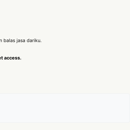
 balas jasa dariku.
et access.