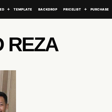
ED
TEMPLATE
BACKDROP
PRICELIST
PURCHASE
Toggle submenu
Toggle subme
D REZA