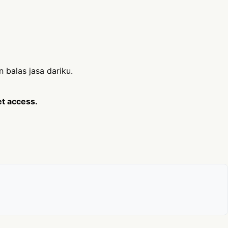
 balas jasa dariku.
et access.